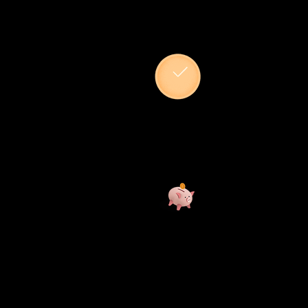
HOR
Le samedi d
Le dimanche
PRIX
Le prix libr
L'organisati
le prix just