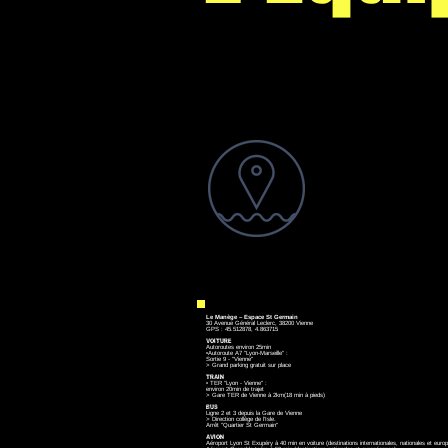
ACCE
Depuis 2021 Sa
Des animations 
découvrez-les 
Le Manège – Espace St Germain
30 Avenue Général Leclerc, 38200 Vienne
GPS : 45.512878, 4.863715
VOITURE
Autoroutes environ 25min
•Autoroute A7 "Lyon-Marseille" :
Sortie 9 - "Vienne"
> Grand parking gratuit sur place
TRAIN
• TER "Lyon - Vienne" :
environ 20min de trajet
> Gare TER de Vienne à 2km(18 min à pieds)
BUS
Ligne 2 et 3 depuis la Gare de Vienne
> Direction collège de l’Isle.
Arrêt "Quartier St Germain"
AVION
Aéroport Lyon St Exupéry à 40 min en voiture (destinations internationales, nationales et euro