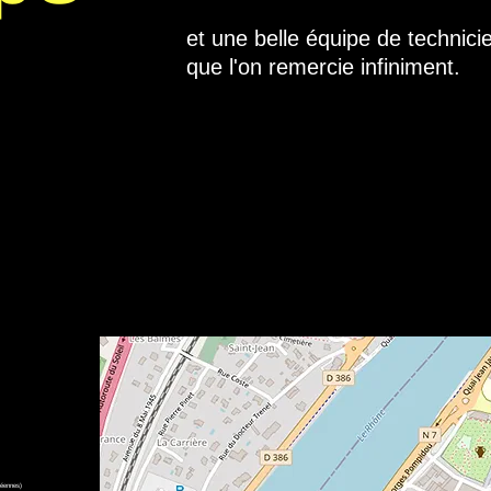
et une belle équipe de technici
que l'on remercie infiniment.
S
ng d'Encre se déroule dans la
Salle du Manège
, à 2km du centre de
autour de Sang d'Encre et des rencontres d'auteurs sont également p
dans le Programme !
péennes)