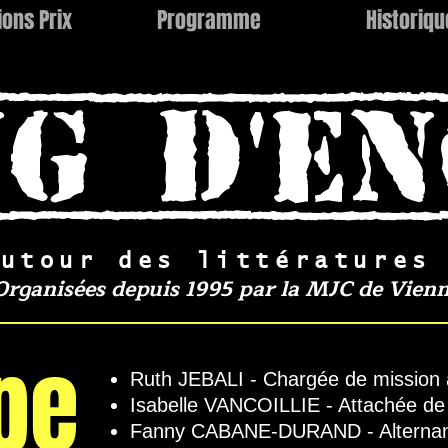
ions Prix
Programme
Historiqu
G D'E
autour des littératures
Organisées depuis 1995 par l
a MJC de Vien
pe
Ruth JEBALI - Chargée de mission 
Isabelle VANCOILLIE - Attachée de
Fanny CABANE-DURAND - Alternan